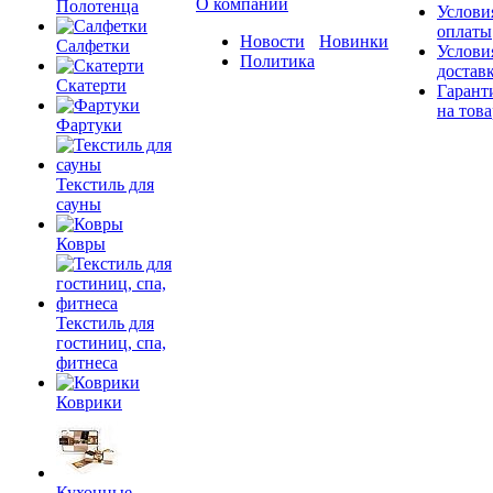
О компании
Полотенца
Услови
оплаты
Новости
Новинки
Салфетки
Услови
Политика
достав
Скатерти
Гарант
на това
Фартуки
Текстиль для
сауны
Ковры
Текстиль для
гостиниц, спа,
фитнеса
Коврики
Кухонные