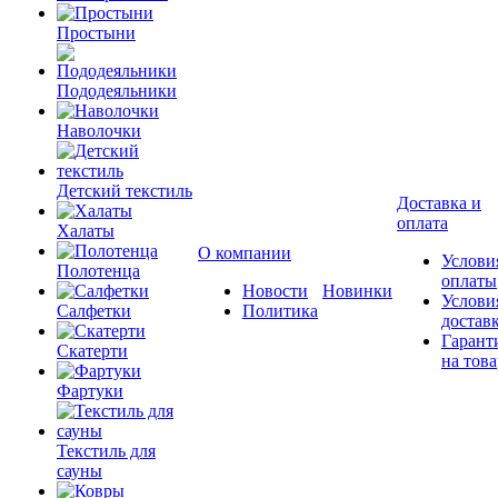
Простыни
Пододеяльники
Наволочки
Детский текстиль
Доставка и
оплата
Халаты
О компании
Услови
Полотенца
оплаты
Новости
Новинки
Услови
Салфетки
Политика
достав
Гарант
Скатерти
на това
Фартуки
Текстиль для
сауны