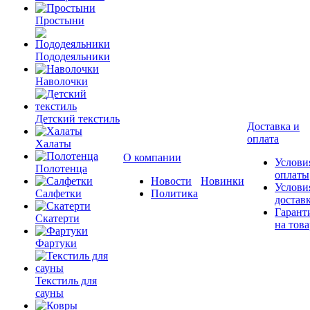
Простыни
Пододеяльники
Наволочки
Детский текстиль
Доставка и
оплата
Халаты
О компании
Услови
Полотенца
оплаты
Новости
Новинки
Услови
Салфетки
Политика
достав
Гарант
Скатерти
на това
Фартуки
Текстиль для
сауны