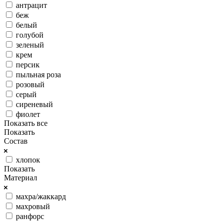
антрацит
беж
белый
голубой
зеленый
крем
персик
пыльная роза
розовый
серый
сиреневый
фиолет
Показать все
Показать
Состав
хлопок
Показать
Материал
махра/жаккард
махровый
ранфорс