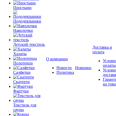
Простыни
Пододеяльники
Наволочки
Детский текстиль
Доставка и
оплата
Халаты
О компании
Услови
Полотенца
оплаты
Новости
Новинки
Услови
Салфетки
Политика
достав
Гарант
Скатерти
на това
Фартуки
Текстиль для
сауны