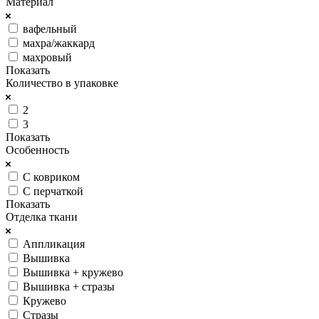
Материал
вафельный
махра/жаккард
махровый
Показать
Количество в упаковке
2
3
Показать
Особенность
С ковриком
С перчаткой
Показать
Отделка ткани
Аппликация
Вышивка
Вышивка + кружево
Вышивка + стразы
Кружево
Стразы