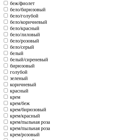
беж/фиолет
бело/бирюзовый
бело/голубой
бело/коричневый
бело/красный
бело/лиловый
бело/розовый
бело/серый
белый
белый/сиреневый
бирюзовый
голубой
зеленый
коричневый
красный
крем
крем/беж
крем/бирюзовый
крем/красный
крем/пыльная роза
крем/пыльная роза
крем/розовый