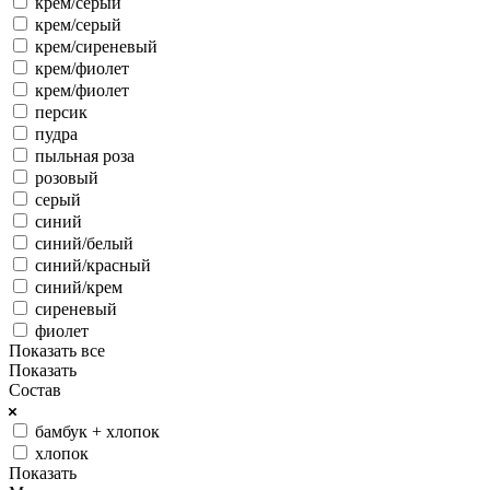
крем/серый
крем/серый
крем/сиреневый
крем/фиолет
крем/фиолет
персик
пудра
пыльная роза
розовый
серый
синий
синий/белый
синий/красный
синий/крем
сиреневый
фиолет
Показать все
Показать
Состав
бамбук + хлопок
хлопок
Показать