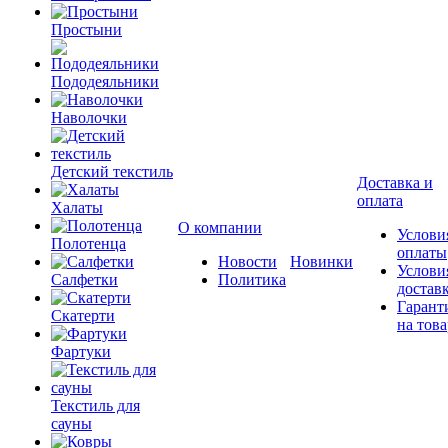
Простыни
Пододеяльники
Наволочки
Детский текстиль
Доставка и
оплата
Халаты
О компании
Услови
Полотенца
оплаты
Новости
Новинки
Услови
Салфетки
Политика
достав
Гарант
Скатерти
на това
Фартуки
Текстиль для
сауны