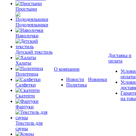
Простыни
Пододеяльники
Наволочки
Детский текстиль
Доставка и
оплата
Халаты
О компании
Услови
Полотенца
оплаты
Новости
Новинки
Услови
Салфетки
Политика
достав
Гарант
Скатерти
на това
Фартуки
Текстиль для
сауны