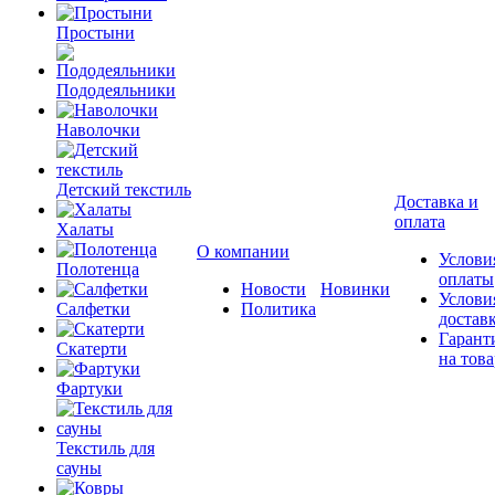
Простыни
Пододеяльники
Наволочки
Детский текстиль
Доставка и
оплата
Халаты
О компании
Услови
Полотенца
оплаты
Новости
Новинки
Услови
Салфетки
Политика
достав
Гарант
Скатерти
на това
Фартуки
Текстиль для
сауны