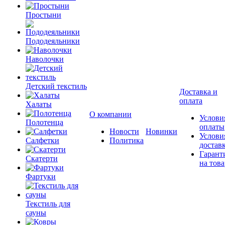
Простыни
Пододеяльники
Наволочки
Детский текстиль
Доставка и
оплата
Халаты
О компании
Услови
Полотенца
оплаты
Новости
Новинки
Услови
Салфетки
Политика
достав
Гарант
Скатерти
на това
Фартуки
Текстиль для
сауны